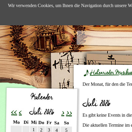
Wir verwenden Cookies, um Ihnen die Navigation durch unsere We
Hohenrieder Musibu
Der Monat, für den die Te
Kalender
Juli 2026
<<
<
Juli 2026
>
>>
Es gibt keine Events in d
ntag
enstag
Mo
ttwoch
Di
nnerstag
Mi
eitag
Do
mstag
Fr
nntag
Sa
So
Die aktuellen Termine im
1
2
3
4
5