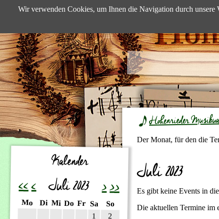
Wir verwenden Cookies, um Ihnen die Navigation durch unsere W
Hohenrieder Musibu
Der Monat, für den die Te
Kalender
Juli 2023
<<
<
Juli 2023
>
>>
Es gibt keine Events in d
ntag
enstag
Mo
ttwoch
Di
nnerstag
Mi
eitag
Do
mstag
Fr
nntag
Sa
So
Die aktuellen Termine im
1
2