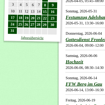
2026-04-05, 05:45–08:00
3
4
5
6
7
8
9
10
11
Sonntag,
2026-05-31
12
13
14
15
16
Festumzug Adelsha
17
18
19
20
21
22
23
2026-05-31, 13:30–16:00
24
25
26
27
28
29
30
31
Donnerstag,
2026-06-04
Jahresübersicht
Gottesdienst Fronl
2026-06-04, 09:00–12:00
Samstag,
2026-06-06
Hochzeit
2026-06-06, 08:30–14:30
Sonntag,
2026-06-14
FFW Berg im Gau
2026-06-14, 13:00–16:30
Freitag,
2026-06-19