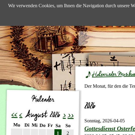
Wir verwenden Cookies, um Ihnen die Navigation durch unsere We
Hohenrieder Musibu
Der Monat, für den die Te
Kalender
2026
<<
<
August 2026
>
>>
Sonntag,
2026-04-05
ntag
enstag
Mo
ttwoch
Di
nnerstag
Mi
eitag
Do
mstag
Fr
nntag
Sa
So
Gottesdienst Osterfe
1
2