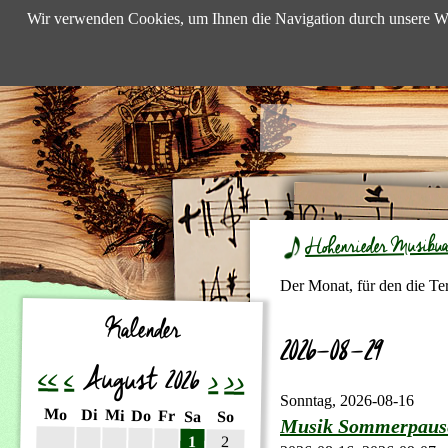
Wir verwenden Cookies, um Ihnen die Navigation durch unsere We
Hohenrieder Musibu
Der Monat, für den die Te
Kalender
2026-08-29
<<
<
August 2026
>
>>
Sonntag,
2026-08-16
ntag
enstag
Mo
ttwoch
Di
nnerstag
Mi
eitag
Do
mstag
Fr
nntag
Sa
So
Musik Sommerpaus
1
2