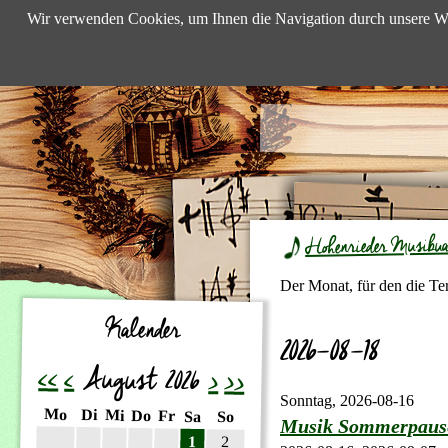
Wir verwenden Cookies, um Ihnen die Navigation durch unsere We
Hohenrieder Musibu
Der Monat, für den die Te
Kalender
2026-08-18
<<
<
August 2026
>
>>
Sonntag,
2026-08-16
ntag
enstag
Mo
ttwoch
Di
nnerstag
Mi
eitag
Do
mstag
Fr
nntag
Sa
So
Musik Sommerpaus
1
2