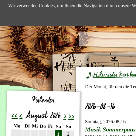
Wir verwenden Cookies, um Ihnen die Navigation durch unsere We
Hohenrieder Musibu
Der Monat, für den die Te
Kalender
2026-08-16
<<
<
August 2026
>
>>
Sonntag,
2026-08-16
ntag
enstag
Mo
ttwoch
Di
nnerstag
Mi
eitag
Do
mstag
Fr
nntag
Sa
So
Musik Sommerpaus
1
2